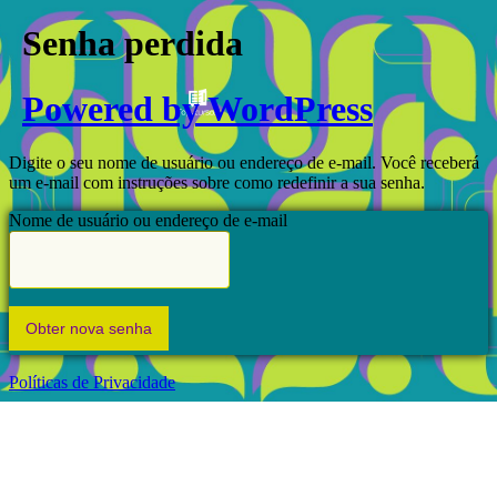
Senha perdida
Powered by WordPress
Digite o seu nome de usuário ou endereço de e-mail. Você receberá
um e-mail com instruções sobre como redefinir a sua senha.
Nome de usuário ou endereço de e-mail
Políticas de Privacidade