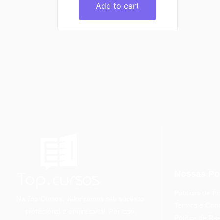
Add to cart
Nossas Pol
Políticas de P
Na Top Cursos, valorizamos seu sucesso
Termos e Cond
profissional e empresarial. Por isso,
Política de R