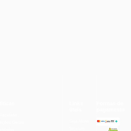
íticas
Links
Formas de
úteis
pagamento
rivacidade
Seja Aluno
ições Gerais
Seja um
eembolso