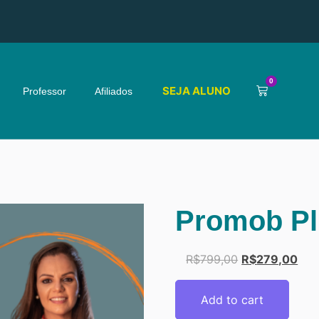
0
SEJA ALUNO
Professor
Afiliados
Promob Pl
R$
799,00
R$
279,00
Add to cart